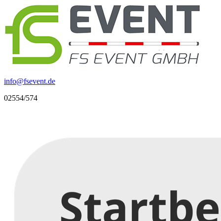
info
@
fsevent.de
02554/574