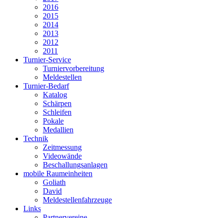
2016
2015
2014
2013
2012
2011
Turnier-Service
Turniervorbereitung
Meldestellen
Turnier-Bedarf
Katalog
Schärpen
Schleifen
Pokale
Medallien
Technik
Zeitmessung
Videowände
Beschallungsanlagen
mobile Raumeinheiten
Goliath
David
Meldestellenfahrzeuge
Links
Partnervereine